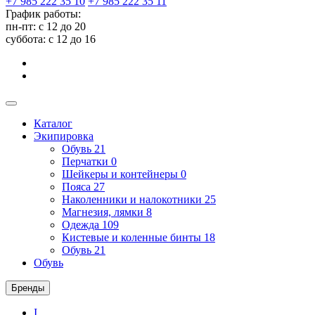
+7 985 222 35 10
+7 985 222 35 11
График работы:
пн-пт: с 12 до 20
суббота: c 12 до 16
Каталог
Экипировка
Обувь
21
Перчатки
0
Шейкеры и контейнеры
0
Пояса
27
Наколенники и налокотники
25
Магнезия, лямки
8
Одежда
109
Кистевые и коленные бинты
18
Обувь
21
Обувь
Бренды
I