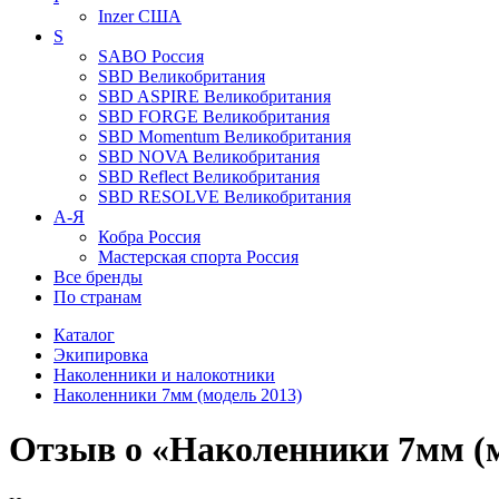
Inzer
США
S
SABO
Россия
SBD
Великобритания
SBD ASPIRE
Великобритания
SBD FORGE
Великобритания
SBD Momentum
Великобритания
SBD NOVA
Великобритания
SBD Reflect
Великобритания
SBD RESOLVE
Великобритания
А-Я
Кобра
Россия
Мастерская спорта
Россия
Все бренды
По странам
Каталог
Экипировка
Наколенники и налокотники
Наколенники 7мм (модель 2013)
Отзыв о «Наколенники 7мм (м