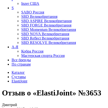
Inzer
США
S
SABO
Россия
SBD
Великобритания
SBD ASPIRE
Великобритания
SBD FORGE
Великобритания
SBD Momentum
Великобритания
SBD NOVA
Великобритания
SBD Reflect
Великобритания
SBD RESOLVE
Великобритания
А-Я
Кобра
Россия
Мастерская спорта
Россия
Все бренды
По странам
Каталог
Суставы
ElastiJoint
Отзыв о «ElastiJoint» №3653
Дмитрий