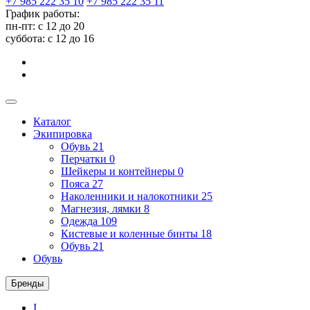
+7 985 222 35 10
+7 985 222 35 11
График работы:
пн-пт: с 12 до 20
суббота: c 12 до 16
Каталог
Экипировка
Обувь
21
Перчатки
0
Шейкеры и контейнеры
0
Пояса
27
Наколенники и налокотники
25
Магнезия, лямки
8
Одежда
109
Кистевые и коленные бинты
18
Обувь
21
Обувь
Бренды
I