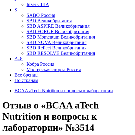
Inzer
США
S
SABO
Россия
SBD
Великобритания
SBD ASPIRE
Великобритания
SBD FORGE
Великобритания
SBD Momentum
Великобритания
SBD NOVA
Великобритания
SBD Reflect
Великобритания
SBD RESOLVE
Великобритания
А-Я
Кобра
Россия
Мастерская спорта
Россия
Все бренды
По странам
BCAA aTech Nutrition и вопросы к лаборатории
Отзыв о «BCAA aTech
Nutrition и вопросы к
лаборатории» №3514