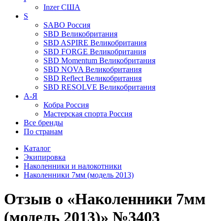
Inzer
США
S
SABO
Россия
SBD
Великобритания
SBD ASPIRE
Великобритания
SBD FORGE
Великобритания
SBD Momentum
Великобритания
SBD NOVA
Великобритания
SBD Reflect
Великобритания
SBD RESOLVE
Великобритания
А-Я
Кобра
Россия
Мастерская спорта
Россия
Все бренды
По странам
Каталог
Экипировка
Наколенники и налокотники
Наколенники 7мм (модель 2013)
Отзыв о «Наколенники 7мм
(модель 2013)» №3403