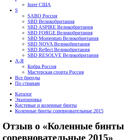
Inzer
США
S
SABO
Россия
SBD
Великобритания
SBD ASPIRE
Великобритания
SBD FORGE
Великобритания
SBD Momentum
Великобритания
SBD NOVA
Великобритания
SBD Reflect
Великобритания
SBD RESOLVE
Великобритания
А-Я
Кобра
Россия
Мастерская спорта
Россия
Все бренды
По странам
Каталог
Экипировка
Кистевые и коленные бинты
Коленные бинты соревновательные 2015
Отзыв о «Коленные бинты
соревновательные 2015»