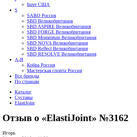
Inzer
США
S
SABO
Россия
SBD
Великобритания
SBD ASPIRE
Великобритания
SBD FORGE
Великобритания
SBD Momentum
Великобритания
SBD NOVA
Великобритания
SBD Reflect
Великобритания
SBD RESOLVE
Великобритания
А-Я
Кобра
Россия
Мастерская спорта
Россия
Все бренды
По странам
Каталог
Суставы
ElastiJoint
Отзыв о «ElastiJoint» №3162
Игорь