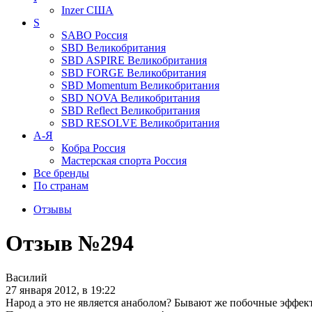
Inzer
США
S
SABO
Россия
SBD
Великобритания
SBD ASPIRE
Великобритания
SBD FORGE
Великобритания
SBD Momentum
Великобритания
SBD NOVA
Великобритания
SBD Reflect
Великобритания
SBD RESOLVE
Великобритания
А-Я
Кобра
Россия
Мастерская спорта
Россия
Все бренды
По странам
Отзывы
Отзыв №294
Василий
27 января 2012, в 19:22
Народ а это не является анаболом? Бывают же побочные эффек