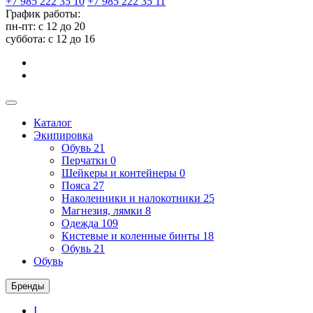
+7 985 222 35 10
+7 985 222 35 11
График работы:
пн-пт: с 12 до 20
суббота: c 12 до 16
Каталог
Экипировка
Обувь
21
Перчатки
0
Шейкеры и контейнеры
0
Пояса
27
Наколенники и налокотники
25
Магнезия, лямки
8
Одежда
109
Кистевые и коленные бинты
18
Обувь
21
Обувь
Бренды
I