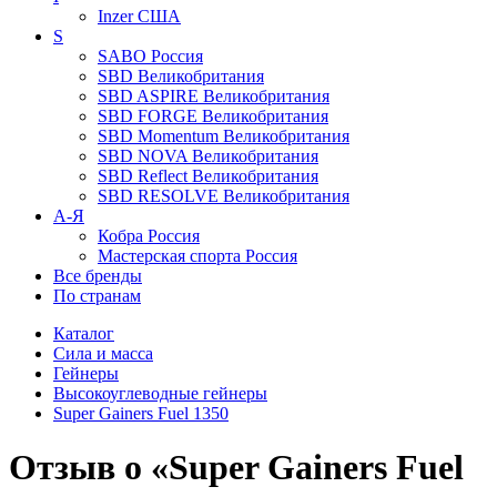
Inzer
США
S
SABO
Россия
SBD
Великобритания
SBD ASPIRE
Великобритания
SBD FORGE
Великобритания
SBD Momentum
Великобритания
SBD NOVA
Великобритания
SBD Reflect
Великобритания
SBD RESOLVE
Великобритания
А-Я
Кобра
Россия
Мастерская спорта
Россия
Все бренды
По странам
Каталог
Сила и масса
Гейнеры
Высокоуглеводные гейнеры
Super Gainers Fuel 1350
Отзыв о «Super Gainers Fuel