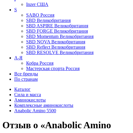
Inzer
США
S
SABO
Россия
SBD
Великобритания
SBD ASPIRE
Великобритания
SBD FORGE
Великобритания
SBD Momentum
Великобритания
SBD NOVA
Великобритания
SBD Reflect
Великобритания
SBD RESOLVE
Великобритания
А-Я
Кобра
Россия
Мастерская спорта
Россия
Все бренды
По странам
Каталог
Сила и масса
Аминокислоты
Комплексные аминокислоты
Anabolic Amino 5500
Отзыв о «Anabolic Amino