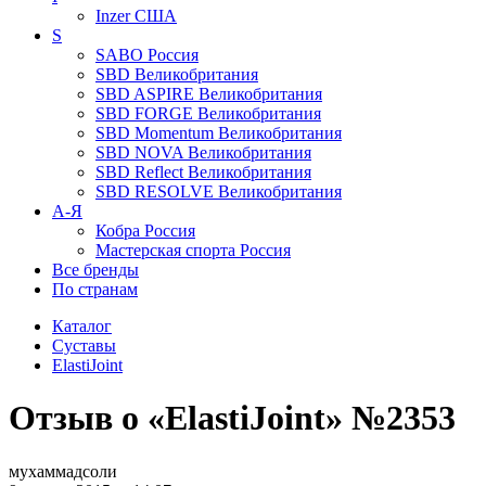
Inzer
США
S
SABO
Россия
SBD
Великобритания
SBD ASPIRE
Великобритания
SBD FORGE
Великобритания
SBD Momentum
Великобритания
SBD NOVA
Великобритания
SBD Reflect
Великобритания
SBD RESOLVE
Великобритания
А-Я
Кобра
Россия
Мастерская спорта
Россия
Все бренды
По странам
Каталог
Суставы
ElastiJoint
Отзыв о «ElastiJoint» №2353
мухаммадсоли