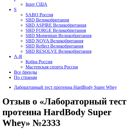
Inzer
США
S
SABO
Россия
SBD
Великобритания
SBD ASPIRE
Великобритания
SBD FORGE
Великобритания
SBD Momentum
Великобритания
SBD NOVA
Великобритания
SBD Reflect
Великобритания
SBD RESOLVE
Великобритания
А-Я
Кобра
Россия
Мастерская спорта
Россия
Все бренды
По странам
Лабораторный тест протеина HardBody Super Whey
Отзыв о «Лабораторный тест
протеина HardBody Super
Whey» №2333