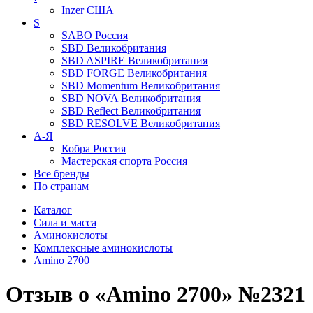
Inzer
США
S
SABO
Россия
SBD
Великобритания
SBD ASPIRE
Великобритания
SBD FORGE
Великобритания
SBD Momentum
Великобритания
SBD NOVA
Великобритания
SBD Reflect
Великобритания
SBD RESOLVE
Великобритания
А-Я
Кобра
Россия
Мастерская спорта
Россия
Все бренды
По странам
Каталог
Сила и масса
Аминокислоты
Комплексные аминокислоты
Amino 2700
Отзыв о «Amino 2700» №2321