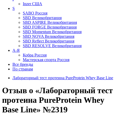
Inzer
США
S
SABO
Россия
SBD
Великобритания
SBD ASPIRE
Великобритания
SBD FORGE
Великобритания
SBD Momentum
Великобритания
SBD NOVA
Великобритания
SBD Reflect
Великобритания
SBD RESOLVE
Великобритания
А-Я
Кобра
Россия
Мастерская спорта
Россия
Все бренды
По странам
Лабораторный тест протеина PureProtein Whey Base Line
Отзыв о «Лабораторный тест
протеина PureProtein Whey
Base Line» №2319