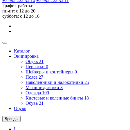
+7 985 222 35 10
+7 985 222 35 11
График работы:
пн-пт: с 12 до 20
суббота: c 12 до 16
Каталог
Экипировка
Обувь
21
Перчатки
0
Шейкеры и контейнеры
0
Пояса
27
Наколенники и налокотники
25
Магнезия, лямки
8
Одежда
109
Кистевые и коленные бинты
18
Обувь
21
Обувь
Бренды
I