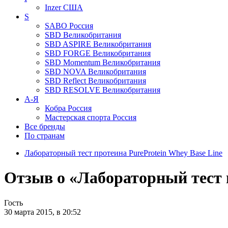
Inzer
США
S
SABO
Россия
SBD
Великобритания
SBD ASPIRE
Великобритания
SBD FORGE
Великобритания
SBD Momentum
Великобритания
SBD NOVA
Великобритания
SBD Reflect
Великобритания
SBD RESOLVE
Великобритания
А-Я
Кобра
Россия
Мастерская спорта
Россия
Все бренды
По странам
Лабораторный тест протеина PureProtein Whey Base Line
Отзыв о «Лабораторный тест 
Гость
30 марта 2015, в 20:52