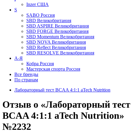
Inzer
США
S
SABO
Россия
SBD
Великобритания
SBD ASPIRE
Великобритания
SBD FORGE
Великобритания
SBD Momentum
Великобритания
SBD NOVA
Великобритания
SBD Reflect
Великобритания
SBD RESOLVE
Великобритания
А-Я
Кобра
Россия
Мастерская спорта
Россия
Все бренды
По странам
Лабораторный тест BCAA 4:1:1 aTech Nutrition
Отзыв о «Лабораторный тест
BCAA 4:1:1 aTech Nutrition»
№2232