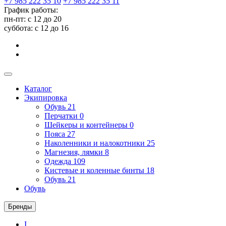
+7 985 222 35 10
+7 985 222 35 11
График работы:
пн-пт: с 12 до 20
суббота: c 12 до 16
Каталог
Экипировка
Обувь
21
Перчатки
0
Шейкеры и контейнеры
0
Пояса
27
Наколенники и налокотники
25
Магнезия, лямки
8
Одежда
109
Кистевые и коленные бинты
18
Обувь
21
Обувь
Бренды
I