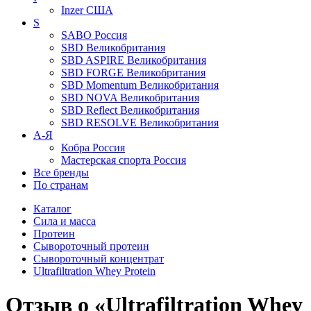
Inzer
США
S
SABO
Россия
SBD
Великобритания
SBD ASPIRE
Великобритания
SBD FORGE
Великобритания
SBD Momentum
Великобритания
SBD NOVA
Великобритания
SBD Reflect
Великобритания
SBD RESOLVE
Великобритания
А-Я
Кобра
Россия
Мастерская спорта
Россия
Все бренды
По странам
Каталог
Сила и масса
Протеин
Сывороточный протеин
Сывороточный концентрат
Ultrafiltration Whey Protein
Отзыв о «Ultrafiltration Whey