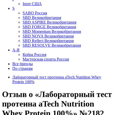
Inzer
США
S
SABO
Россия
SBD
Великобритания
SBD ASPIRE
Великобритания
SBD FORGE
Великобритания
SBD Momentum
Великобритания
SBD NOVA
Великобритания
SBD Reflect
Великобритания
SBD RESOLVE
Великобритания
А-Я
Кобра
Россия
Мастерская спорта
Россия
Все бренды
По странам
Лабораторный тест протеина aTech Nutrition Whey
Protein 100%
Отзыв о «Лабораторный тест
протеина aTech Nutrition
Whey Protein 100%» №2182