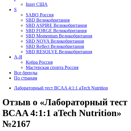
Inzer
США
S
SABO
Россия
SBD
Великобритания
SBD ASPIRE
Великобритания
SBD FORGE
Великобритания
SBD Momentum
Великобритания
SBD NOVA
Великобритания
SBD Reflect
Великобритания
SBD RESOLVE
Великобритания
А-Я
Кобра
Россия
Мастерская спорта
Россия
Все бренды
По странам
Лабораторный тест BCAA 4:1:1 aTech Nutrition
Отзыв о «Лабораторный тест
BCAA 4:1:1 aTech Nutrition»
№2167