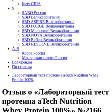
Inzer
США
S
SABO
Россия
SBD
Великобритания
SBD ASPIRE
Великобритания
SBD FORGE
Великобритания
SBD Momentum
Великобритания
SBD NOVA
Великобритания
SBD Reflect
Великобритания
SBD RESOLVE
Великобритания
А-Я
Кобра
Россия
Мастерская спорта
Россия
Все бренды
По странам
Лабораторный тест протеина aTech Nutrition Whey
Protein 100%
Отзыв о «Лабораторный тест
протеина aTech Nutrition
Whey Protein 100%» №2166