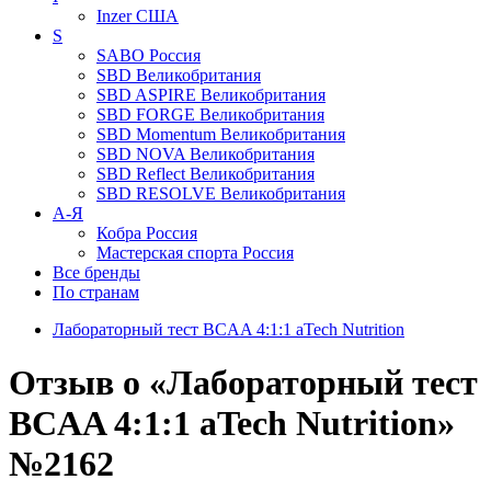
Inzer
США
S
SABO
Россия
SBD
Великобритания
SBD ASPIRE
Великобритания
SBD FORGE
Великобритания
SBD Momentum
Великобритания
SBD NOVA
Великобритания
SBD Reflect
Великобритания
SBD RESOLVE
Великобритания
А-Я
Кобра
Россия
Мастерская спорта
Россия
Все бренды
По странам
Лабораторный тест BCAA 4:1:1 aTech Nutrition
Отзыв о «Лабораторный тест
BCAA 4:1:1 aTech Nutrition»
№2162