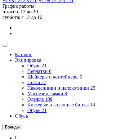
+7 985 222 35 10
+7 985 222 35 11
График работы:
пн-пт: с 12 до 20
суббота: c 12 до 16
Каталог
Экипировка
Обувь
21
Перчатки
0
Шейкеры и контейнеры
0
Пояса
27
Наколенники и налокотники
25
Магнезия, лямки
8
Одежда
109
Кистевые и коленные бинты
18
Обувь
21
Обувь
Бренды
I