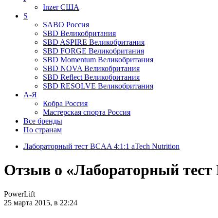
Inzer
США
S
SABO
Россия
SBD
Великобритания
SBD ASPIRE
Великобритания
SBD FORGE
Великобритания
SBD Momentum
Великобритания
SBD NOVA
Великобритания
SBD Reflect
Великобритания
SBD RESOLVE
Великобритания
А-Я
Кобра
Россия
Мастерская спорта
Россия
Все бренды
По странам
Лабораторный тест BCAA 4:1:1 aTech Nutrition
Отзыв о «Лабораторный тест 
PowerLift
25 марта 2015, в 22:24