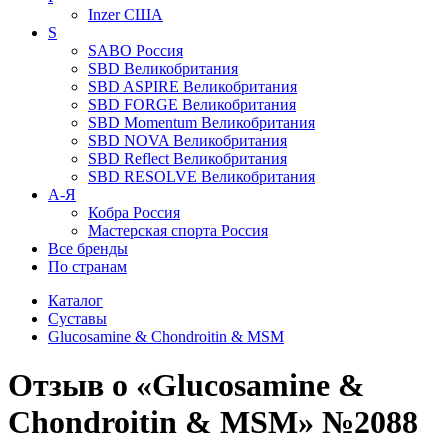
Inzer
США
S
SABO
Россия
SBD
Великобритания
SBD ASPIRE
Великобритания
SBD FORGE
Великобритания
SBD Momentum
Великобритания
SBD NOVA
Великобритания
SBD Reflect
Великобритания
SBD RESOLVE
Великобритания
А-Я
Кобра
Россия
Мастерская спорта
Россия
Все бренды
По странам
Каталог
Суставы
Glucosamine & Chondroitin & MSM
Отзыв о «Glucosamine &
Chondroitin & MSM» №2088