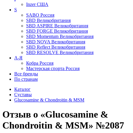
Inzer
США
S
SABO
Россия
SBD
Великобритания
SBD ASPIRE
Великобритания
SBD FORGE
Великобритания
SBD Momentum
Великобритания
SBD NOVA
Великобритания
SBD Reflect
Великобритания
SBD RESOLVE
Великобритания
А-Я
Кобра
Россия
Мастерская спорта
Россия
Все бренды
По странам
Каталог
Суставы
Glucosamine & Chondroitin & MSM
Отзыв о «Glucosamine &
Chondroitin & MSM» №2087