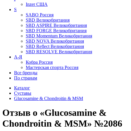
Inzer
США
S
SABO
Россия
SBD
Великобритания
SBD ASPIRE
Великобритания
SBD FORGE
Великобритания
SBD Momentum
Великобритания
SBD NOVA
Великобритания
SBD Reflect
Великобритания
SBD RESOLVE
Великобритания
А-Я
Кобра
Россия
Мастерская спорта
Россия
Все бренды
По странам
Каталог
Суставы
Glucosamine & Chondroitin & MSM
Отзыв о «Glucosamine &
Chondroitin & MSM» №2086