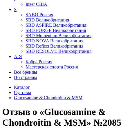
Inzer
США
S
SABO
Россия
SBD
Великобритания
SBD ASPIRE
Великобритания
SBD FORGE
Великобритания
SBD Momentum
Великобритания
SBD NOVA
Великобритания
SBD Reflect
Великобритания
SBD RESOLVE
Великобритания
А-Я
Кобра
Россия
Мастерская спорта
Россия
Все бренды
По странам
Каталог
Суставы
Glucosamine & Chondroitin & MSM
Отзыв о «Glucosamine &
Chondroitin & MSM» №2085