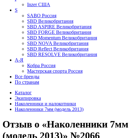
Inzer
США
S
SABO
Россия
SBD
Великобритания
SBD ASPIRE
Великобритания
SBD FORGE
Великобритания
SBD Momentum
Великобритания
SBD NOVA
Великобритания
SBD Reflect
Великобритания
SBD RESOLVE
Великобритания
А-Я
Кобра
Россия
Мастерская спорта
Россия
Все бренды
По странам
Каталог
Экипировка
Наколенники и налокотники
Наколенники 7мм (модель 2013)
Отзыв о «Наколенники 7мм
(модель 2013)» №2066