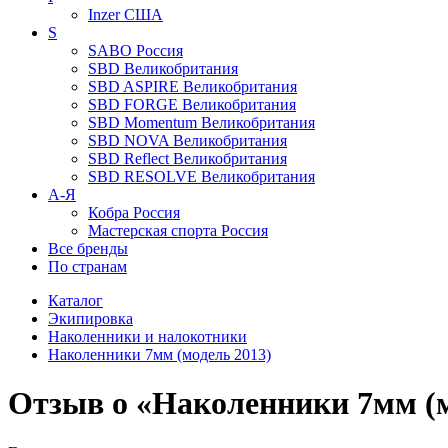
Inzer
США
S
SABO
Россия
SBD
Великобритания
SBD ASPIRE
Великобритания
SBD FORGE
Великобритания
SBD Momentum
Великобритания
SBD NOVA
Великобритания
SBD Reflect
Великобритания
SBD RESOLVE
Великобритания
А-Я
Кобра
Россия
Мастерская спорта
Россия
Все бренды
По странам
Каталог
Экипировка
Наколенники и налокотники
Наколенники 7мм (модель 2013)
Отзыв о «Наколенники 7мм (м