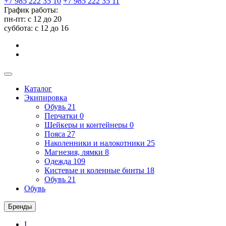
+7 985 222 35 10
+7 985 222 35 11
График работы:
пн-пт: с 12 до 20
суббота: c 12 до 16
Каталог
Экипировка
Обувь
21
Перчатки
0
Шейкеры и контейнеры
0
Пояса
27
Наколенники и налокотники
25
Магнезия, лямки
8
Одежда
109
Кистевые и коленные бинты
18
Обувь
21
Обувь
Бренды
I