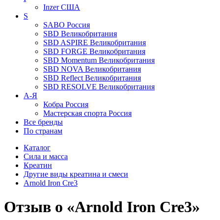
Inzer
США
S
SABO
Россия
SBD
Великобритания
SBD ASPIRE
Великобритания
SBD FORGE
Великобритания
SBD Momentum
Великобритания
SBD NOVA
Великобритания
SBD Reflect
Великобритания
SBD RESOLVE
Великобритания
А-Я
Кобра
Россия
Мастерская спорта
Россия
Все бренды
По странам
Каталог
Сила и масса
Креатин
Другие виды креатина и смеси
Arnold Iron Cre3
Отзыв о «Arnold Iron Cre3»