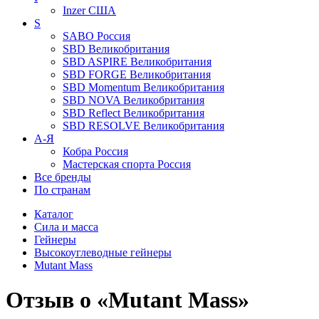
Inzer
США
S
SABO
Россия
SBD
Великобритания
SBD ASPIRE
Великобритания
SBD FORGE
Великобритания
SBD Momentum
Великобритания
SBD NOVA
Великобритания
SBD Reflect
Великобритания
SBD RESOLVE
Великобритания
А-Я
Кобра
Россия
Мастерская спорта
Россия
Все бренды
По странам
Каталог
Сила и масса
Гейнеры
Высокоуглеводные гейнеры
Mutant Mass
Отзыв о «Mutant Mass»