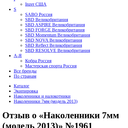
Inzer
США
S
SABO
Россия
SBD
Великобритания
SBD ASPIRE
Великобритания
SBD FORGE
Великобритания
SBD Momentum
Великобритания
SBD NOVA
Великобритания
SBD Reflect
Великобритания
SBD RESOLVE
Великобритания
А-Я
Кобра
Россия
Мастерская спорта
Россия
Все бренды
По странам
Каталог
Экипировка
Наколенники и налокотники
Наколенники 7мм (модель 2013)
Отзыв о «Наколенники 7мм
(модель 2013)» №1961