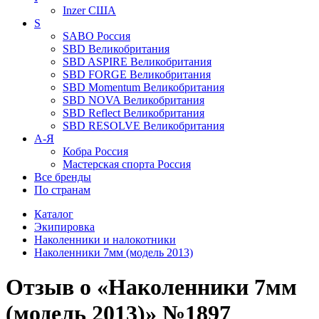
Inzer
США
S
SABO
Россия
SBD
Великобритания
SBD ASPIRE
Великобритания
SBD FORGE
Великобритания
SBD Momentum
Великобритания
SBD NOVA
Великобритания
SBD Reflect
Великобритания
SBD RESOLVE
Великобритания
А-Я
Кобра
Россия
Мастерская спорта
Россия
Все бренды
По странам
Каталог
Экипировка
Наколенники и налокотники
Наколенники 7мм (модель 2013)
Отзыв о «Наколенники 7мм
(модель 2013)» №1897