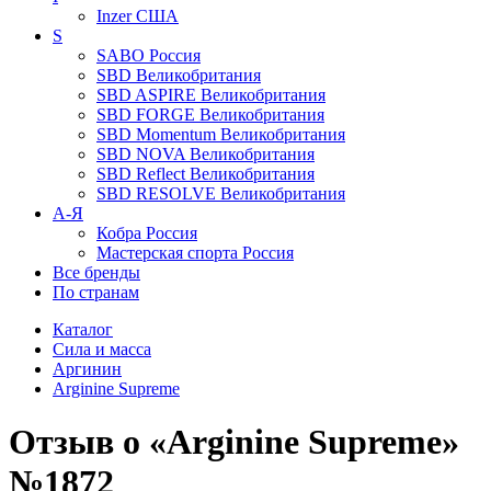
Inzer
США
S
SABO
Россия
SBD
Великобритания
SBD ASPIRE
Великобритания
SBD FORGE
Великобритания
SBD Momentum
Великобритания
SBD NOVA
Великобритания
SBD Reflect
Великобритания
SBD RESOLVE
Великобритания
А-Я
Кобра
Россия
Мастерская спорта
Россия
Все бренды
По странам
Каталог
Сила и масса
Аргинин
Arginine Supreme
Отзыв о «Arginine Supreme»
№1872