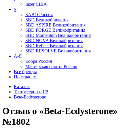
Inzer
США
S
SABO
Россия
SBD
Великобритания
SBD ASPIRE
Великобритания
SBD FORGE
Великобритания
SBD Momentum
Великобритания
SBD NOVA
Великобритания
SBD Reflect
Великобритания
SBD RESOLVE
Великобритания
А-Я
Кобра
Россия
Мастерская спорта
Россия
Все бренды
По странам
Каталог
Тестостерон и ГР
Beta-Ecdysterone
Отзыв о «Beta-Ecdysterone»
№1802