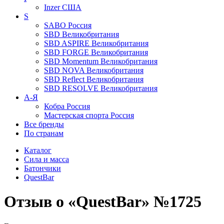
Inzer
США
S
SABO
Россия
SBD
Великобритания
SBD ASPIRE
Великобритания
SBD FORGE
Великобритания
SBD Momentum
Великобритания
SBD NOVA
Великобритания
SBD Reflect
Великобритания
SBD RESOLVE
Великобритания
А-Я
Кобра
Россия
Мастерская спорта
Россия
Все бренды
По странам
Каталог
Сила и масса
Батончики
QuestBar
Отзыв о «QuestBar» №1725