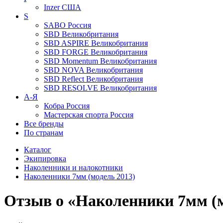
Inzer
США
S
SABO
Россия
SBD
Великобритания
SBD ASPIRE
Великобритания
SBD FORGE
Великобритания
SBD Momentum
Великобритания
SBD NOVA
Великобритания
SBD Reflect
Великобритания
SBD RESOLVE
Великобритания
А-Я
Кобра
Россия
Мастерская спорта
Россия
Все бренды
По странам
Каталог
Экипировка
Наколенники и налокотники
Наколенники 7мм (модель 2013)
Отзыв о «Наколенники 7мм (м