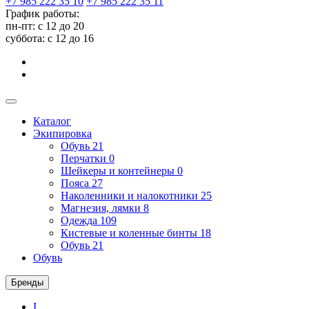
+7 985 222 35 10
+7 985 222 35 11
График работы:
пн-пт: с 12 до 20
суббота: c 12 до 16
Каталог
Экипировка
Обувь
21
Перчатки
0
Шейкеры и контейнеры
0
Пояса
27
Наколенники и налокотники
25
Магнезия, лямки
8
Одежда
109
Кистевые и коленные бинты
18
Обувь
21
Обувь
Бренды
I