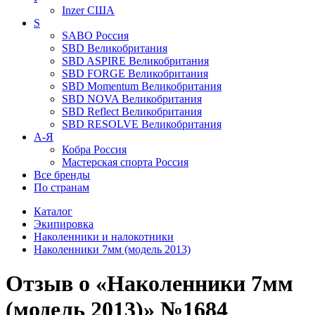
Inzer
США
S
SABO
Россия
SBD
Великобритания
SBD ASPIRE
Великобритания
SBD FORGE
Великобритания
SBD Momentum
Великобритания
SBD NOVA
Великобритания
SBD Reflect
Великобритания
SBD RESOLVE
Великобритания
А-Я
Кобра
Россия
Мастерская спорта
Россия
Все бренды
По странам
Каталог
Экипировка
Наколенники и налокотники
Наколенники 7мм (модель 2013)
Отзыв о «Наколенники 7мм
(модель 2013)» №1684