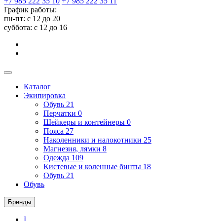
+7 985 222 35 10
+7 985 222 35 11
График работы:
пн-пт: с 12 до 20
суббота: c 12 до 16
Каталог
Экипировка
Обувь
21
Перчатки
0
Шейкеры и контейнеры
0
Пояса
27
Наколенники и налокотники
25
Магнезия, лямки
8
Одежда
109
Кистевые и коленные бинты
18
Обувь
21
Обувь
Бренды
I