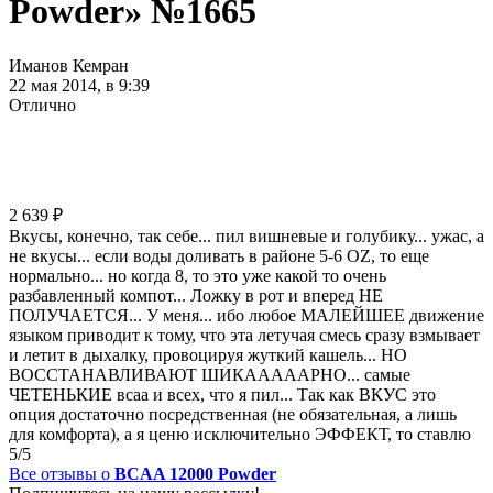
Powder» №1665
Иманов Кемран
22 мая 2014, в 9:39
Отлично
2 639
₽
Вкусы, конечно, так себе... пил вишневые и голубику... ужас, а
не вкусы... если воды доливать в районе 5-6 OZ, то еще
нормально... но когда 8, то это уже какой то очень
разбавленный компот... Ложку в рот и вперед НЕ
ПОЛУЧАЕТСЯ... У меня... ибо любое МАЛЕЙШЕЕ движение
языком приводит к тому, что эта летучая смесь сразу взмывает
и летит в дыхалку, провоцируя жуткий кашель... НО
ВОССТАНАВЛИВАЮТ ШИКАААААРНО... самые
ЧЕТЕНЬКИЕ всаа и всех, что я пил... Так как ВКУС это
опция достаточно посредственная (не обязательная, а лишь
для комфорта), а я ценю исключительно ЭФФЕКТ, то ставлю
5/5
Все отзывы о
BCAA 12000 Powder