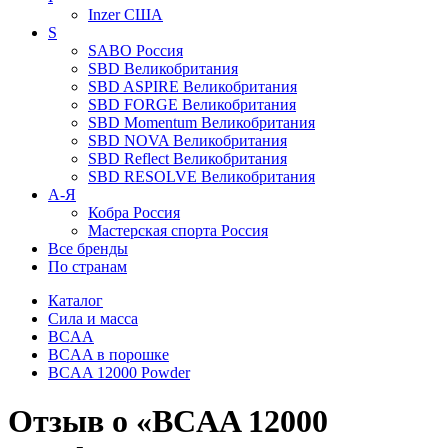
Inzer
США
S
SABO
Россия
SBD
Великобритания
SBD ASPIRE
Великобритания
SBD FORGE
Великобритания
SBD Momentum
Великобритания
SBD NOVA
Великобритания
SBD Reflect
Великобритания
SBD RESOLVE
Великобритания
А-Я
Кобра
Россия
Мастерская спорта
Россия
Все бренды
По странам
Каталог
Сила и масса
BCAA
BCAA в порошке
BCAA 12000 Powder
Отзыв о «BCAA 12000