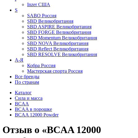
Inzer
США
S
SABO
Россия
SBD
Великобритания
SBD ASPIRE
Великобритания
SBD FORGE
Великобритания
SBD Momentum
Великобритания
SBD NOVA
Великобритания
SBD Reflect
Великобритания
SBD RESOLVE
Великобритания
А-Я
Кобра
Россия
Мастерская спорта
Россия
Все бренды
По странам
Каталог
Сила и масса
BCAA
BCAA в порошке
BCAA 12000 Powder
Отзыв о «BCAA 12000