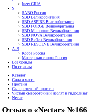
Inzer
США
S
SABO
Россия
SBD
Великобритания
SBD ASPIRE
Великобритания
SBD FORGE
Великобритания
SBD Momentum
Великобритания
SBD NOVA
Великобритания
SBD Reflect
Великобритания
SBD RESOLVE
Великобритания
А-Я
Кобра
Россия
Мастерская спорта
Россия
Все бренды
По странам
Каталог
Сила и масса
Протеин
Сывороточный протеин
Чистый сывороточный изолят и гидролизат
Nectar
Отзыв о «Nectar» №166