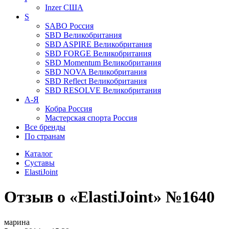
Inzer
США
S
SABO
Россия
SBD
Великобритания
SBD ASPIRE
Великобритания
SBD FORGE
Великобритания
SBD Momentum
Великобритания
SBD NOVA
Великобритания
SBD Reflect
Великобритания
SBD RESOLVE
Великобритания
А-Я
Кобра
Россия
Мастерская спорта
Россия
Все бренды
По странам
Каталог
Суставы
ElastiJoint
Отзыв о «ElastiJoint» №1640
марина