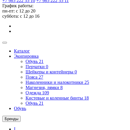
+7 985 222 35 10
+7 985 222 35 11
График работы:
пн-пт: с 12 до 20
суббота: c 12 до 16
Каталог
Экипировка
Обувь
21
Перчатки
0
Шейкеры и контейнеры
0
Пояса
27
Наколенники и налокотники
25
Магнезия, лямки
8
Одежда
109
Кистевые и коленные бинты
18
Обувь
21
Обувь
Бренды
I