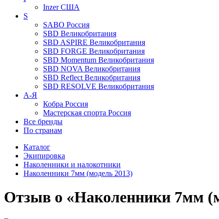
Inzer
США
S
SABO
Россия
SBD
Великобритания
SBD ASPIRE
Великобритания
SBD FORGE
Великобритания
SBD Momentum
Великобритания
SBD NOVA
Великобритания
SBD Reflect
Великобритания
SBD RESOLVE
Великобритания
А-Я
Кобра
Россия
Мастерская спорта
Россия
Все бренды
По странам
Каталог
Экипировка
Наколенники и налокотники
Наколенники 7мм (модель 2013)
Отзыв о «Наколенники 7мм (м