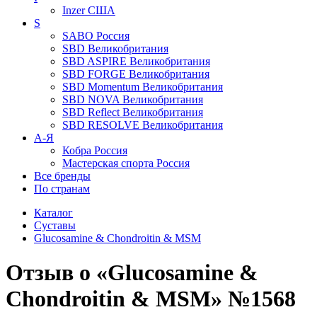
Inzer
США
S
SABO
Россия
SBD
Великобритания
SBD ASPIRE
Великобритания
SBD FORGE
Великобритания
SBD Momentum
Великобритания
SBD NOVA
Великобритания
SBD Reflect
Великобритания
SBD RESOLVE
Великобритания
А-Я
Кобра
Россия
Мастерская спорта
Россия
Все бренды
По странам
Каталог
Суставы
Glucosamine & Chondroitin & MSM
Отзыв о «Glucosamine &
Chondroitin & MSM» №1568