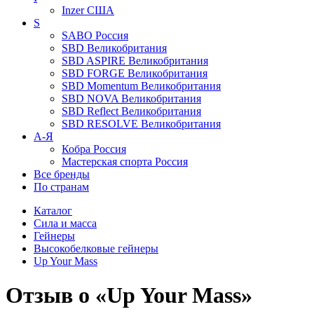
Inzer
США
S
SABO
Россия
SBD
Великобритания
SBD ASPIRE
Великобритания
SBD FORGE
Великобритания
SBD Momentum
Великобритания
SBD NOVA
Великобритания
SBD Reflect
Великобритания
SBD RESOLVE
Великобритания
А-Я
Кобра
Россия
Мастерская спорта
Россия
Все бренды
По странам
Каталог
Сила и масса
Гейнеры
Высокобелковые гейнеры
Up Your Mass
Отзыв о «Up Your Mass»