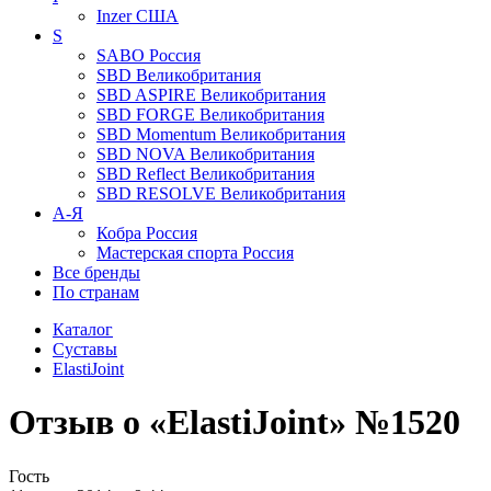
Inzer
США
S
SABO
Россия
SBD
Великобритания
SBD ASPIRE
Великобритания
SBD FORGE
Великобритания
SBD Momentum
Великобритания
SBD NOVA
Великобритания
SBD Reflect
Великобритания
SBD RESOLVE
Великобритания
А-Я
Кобра
Россия
Мастерская спорта
Россия
Все бренды
По странам
Каталог
Суставы
ElastiJoint
Отзыв о «ElastiJoint» №1520
Гость