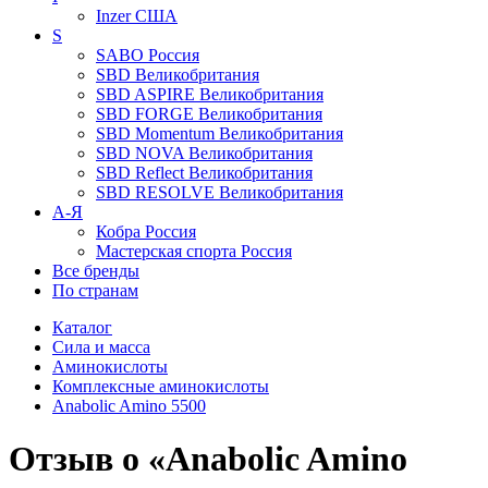
Inzer
США
S
SABO
Россия
SBD
Великобритания
SBD ASPIRE
Великобритания
SBD FORGE
Великобритания
SBD Momentum
Великобритания
SBD NOVA
Великобритания
SBD Reflect
Великобритания
SBD RESOLVE
Великобритания
А-Я
Кобра
Россия
Мастерская спорта
Россия
Все бренды
По странам
Каталог
Сила и масса
Аминокислоты
Комплексные аминокислоты
Anabolic Amino 5500
Отзыв о «Anabolic Amino