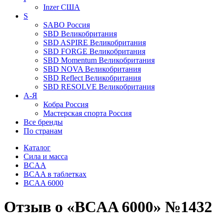
Inzer
США
S
SABO
Россия
SBD
Великобритания
SBD ASPIRE
Великобритания
SBD FORGE
Великобритания
SBD Momentum
Великобритания
SBD NOVA
Великобритания
SBD Reflect
Великобритания
SBD RESOLVE
Великобритания
А-Я
Кобра
Россия
Мастерская спорта
Россия
Все бренды
По странам
Каталог
Сила и масса
BCAA
BCAA в таблетках
BCAA 6000
Отзыв о «BCAA 6000» №1432