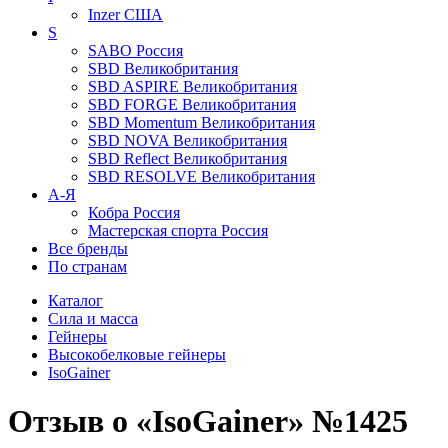
Inzer
США
S
SABO
Россия
SBD
Великобритания
SBD ASPIRE
Великобритания
SBD FORGE
Великобритания
SBD Momentum
Великобритания
SBD NOVA
Великобритания
SBD Reflect
Великобритания
SBD RESOLVE
Великобритания
А-Я
Кобра
Россия
Мастерская спорта
Россия
Все бренды
По странам
Каталог
Сила и масса
Гейнеры
Высокобелковые гейнеры
IsoGainer
Отзыв о «IsoGainer» №1425