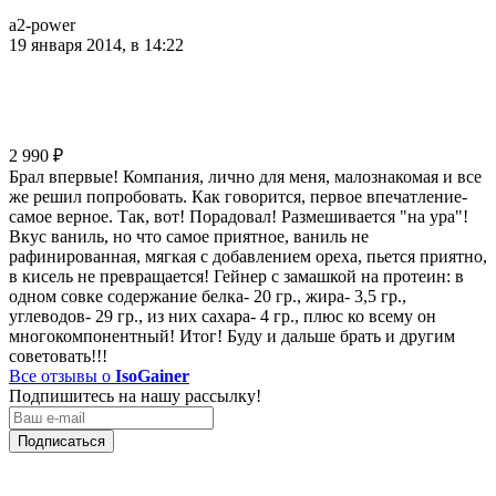
a2-power
19 января 2014, в 14:22
2 990
₽
Брал впервые! Компания, лично для меня, малознакомая и все
же решил попробовать. Как говорится, первое впечатление-
самое верное. Так, вот! Порадовал! Размешивается "на ура"!
Вкус ваниль, но что самое приятное, ваниль не
рафинированная, мягкая с добавлением ореха, пьется приятно,
в кисель не превращается! Гейнер с замашкой на протеин: в
одном совке содержание белка- 20 гр., жира- 3,5 гр.,
углеводов- 29 гр., из них сахара- 4 гр., плюс ко всему он
многокомпонентный! Итог! Буду и дальше брать и другим
советовать!!!
Все отзывы о
IsoGainer
Подпишитесь на нашу рассылку!
Подписаться