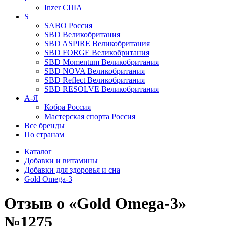
Inzer
США
S
SABO
Россия
SBD
Великобритания
SBD ASPIRE
Великобритания
SBD FORGE
Великобритания
SBD Momentum
Великобритания
SBD NOVA
Великобритания
SBD Reflect
Великобритания
SBD RESOLVE
Великобритания
А-Я
Кобра
Россия
Мастерская спорта
Россия
Все бренды
По странам
Каталог
Добавки и витамины
Добавки для здоровья и сна
Gold Omega-3
Отзыв о «Gold Omega-3»
№1275